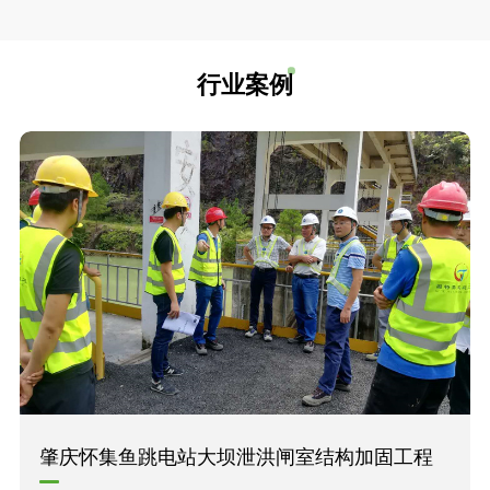
行业案例
肇庆怀集鱼跳电站大坝泄洪闸室结构加固工程