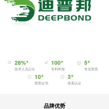
0
1
2
3
0
4
1
5
2
0
6
3
1
7
0
4
0
2
8
%
1
0
0
5
1
3
9
2
1
1
6
技术人员占比
专利申报
专业资质
0
2
4
0
3
2
2
7
1
0
3
5
4
3
3
8
2
1
4
6
5
4
4
9
荣誉证书
体系认证
3
2
5
7
6
5
5
0
4
3
6
8
7
6
6
5
4
7
9
8
7
7
6
5
8
0
9
8
8
品牌优势
7
6
9